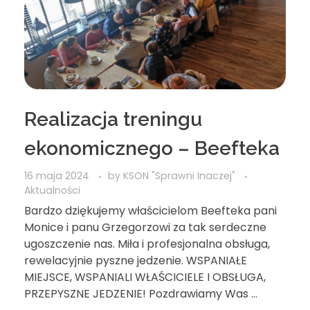
Realizacja treningu
ekonomicznego – Beefteka
16 maja 2024
by
KSON "Sprawni Inaczej"
Aktualności
Bardzo dziękujemy właścicielom Beefteka pani
Monice i panu Grzegorzowi za tak serdeczne
ugoszczenie nas. Miła i profesjonalna obsługa,
rewelacyjnie pyszne jedzenie. WSPANIAŁE
MIEJSCE, WSPANIALI WŁAŚCICIELE I OBSŁUGA,
PRZEPYSZNE JEDZENIE! Pozdrawiamy Was ...