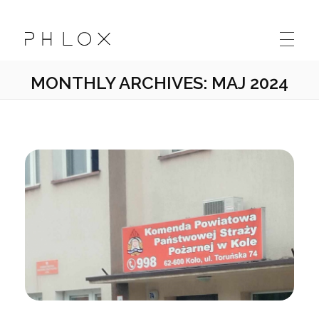
Kolskie Stowarzyszenie Osób Niepełnosprawnych "Sprawni Inaczej"
Kolejna witryna oparta na WordPressie
MONTHLY ARCHIVES: MAJ 2024