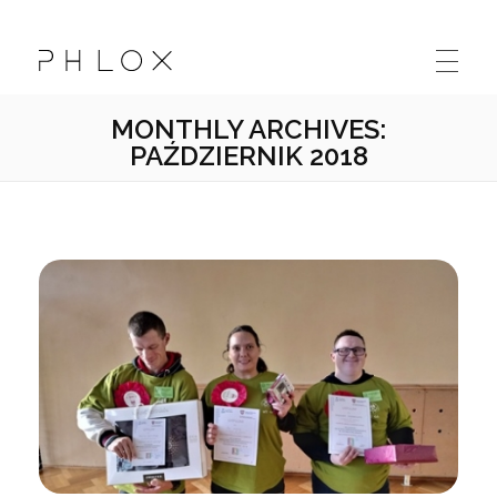
Kolskie Stowarzyszenie Osób Niepełnosprawnych "Sprawni Inaczej"
Kolejna witryna oparta na WordPressie
MONTHLY ARCHIVES:
PAŹDZIERNIK 2018