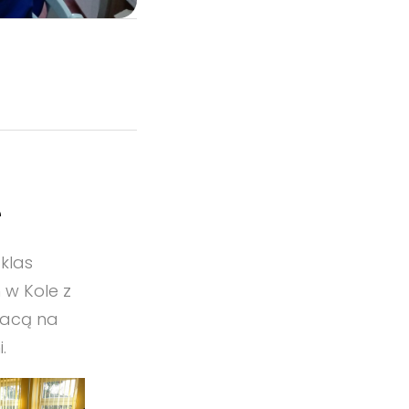
e
klas
 w Kole z
racą na
.