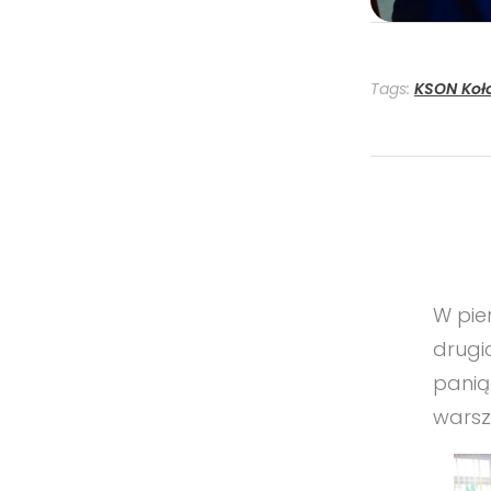
Tags:
KSON Koł
W pie
drugi
panią
warsz