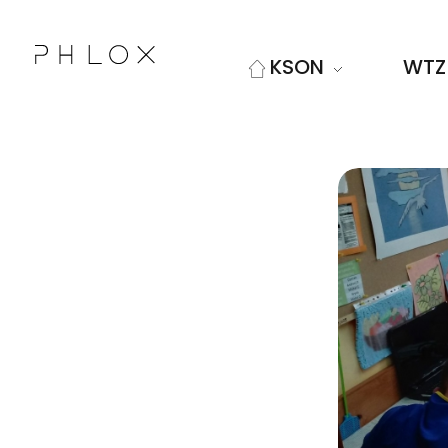
KSON
WTZ
Kolskie Stowarzyszenie Osób Niepełnosprawnych "Sprawni Inaczej"
Kolejna witryna oparta na WordPressie