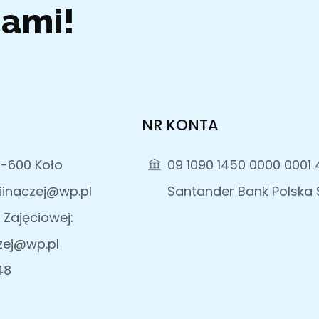
Nami!
NR KONTA
2-600 Koło
09 1090 1450 0000 0001 
iinaczej@wp.pl
Santander Bank Polska S
 Zajęciowej:
zej@wp.pl
48