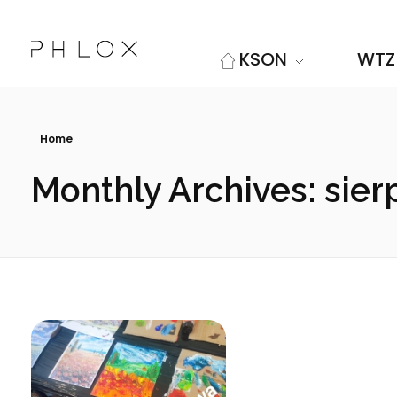
KSON
WTZ
Kolskie Stowarzyszenie Osób Niepełnosprawnych "Sprawni Inaczej"
Kolejna witryna oparta na WordPressie
Home
Monthly Archives: sier