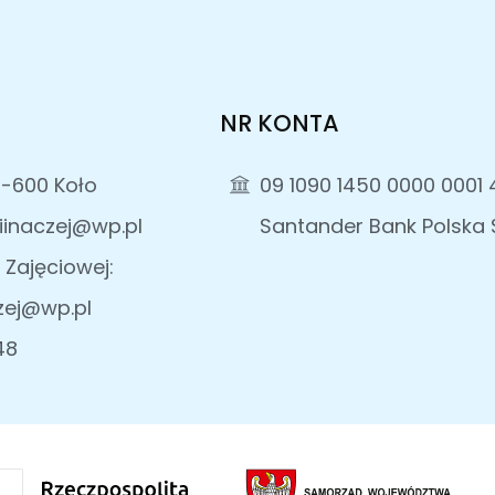
NR KONTA
2-600 Koło
09 1090 1450 0000 0001 
iinaczej@wp.pl
Santander Bank Polska S
 Zajęciowej:
zej@wp.pl
48