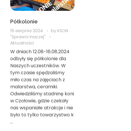
Półkolonie
19 sierpnia 2024
by
KSON
"Sprawni Inaczej"
Aktualności
W dniach 12.08-16.08.2024
odbyły się półkolonie dla
Naszych uczestników. W
tym czasie spędzaliśmy
miło czas na zajęciach z
malarstwa, ceramiki.
Odwiedziliśmy stadninę koni
w Czołowie, gdzie czekały
nas wspaniałe atrakcje i nie
było to tylko towarzystwo k
...