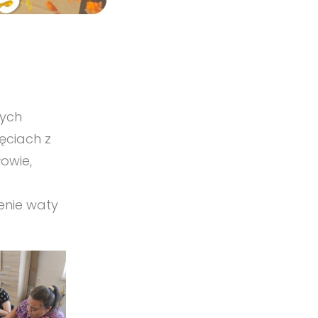
zych
ęciach z
owie,
enie waty