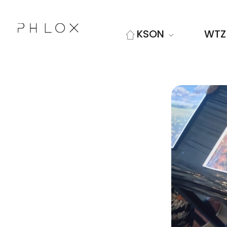
KSON
WTZ
Kolskie Stowarzyszenie Osób Niepełnosprawnych "Sprawni Inaczej"
Kolejna witryna oparta na WordPressie