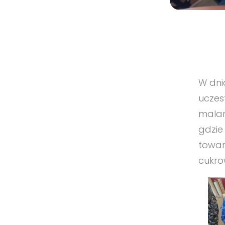
W dni
uczes
malar
gdzie 
towar
cukro