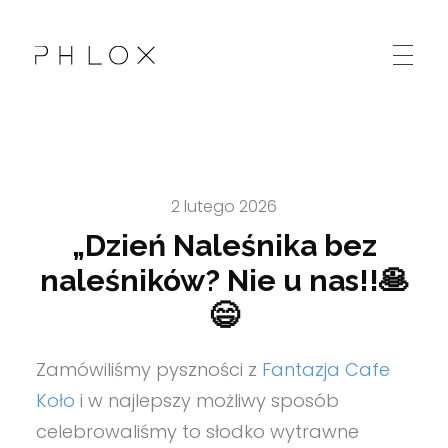
Kolskie Stowarzyszenie Osób Niepełnosprawnych "Sprawni Inaczej"
Kolejna witryna oparta na WordPressie
2 lutego 2026
„Dzień Naleśnika bez
naleśników? Nie u nas!!🥞
😄
Zamówiliśmy pyszności z
Fantazja Cafe
Koło
i w najlepszy możliwy sposób
celebrowaliśmy to słodko wytrawne