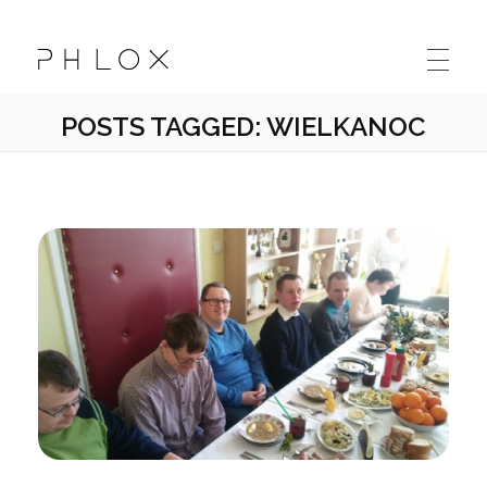
Kolskie Stowarzyszenie Osób Niepełnosprawnych "Sprawni Inaczej"
Kolejna witryna oparta na WordPressie
POSTS TAGGED: WIELKANOC