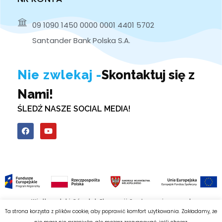
09 1090 1450 0000 0001 4401 5702
Santander Bank Polska S.A.
Nie zwlekaj -
Skontaktuj się z
Nami!
ŚLEDŹ NASZE SOCIAL MEDIA!
Wielkopolski Ośrodek Ekonomii Społecznej: woes.pl
Ta strona korzysta z plików cookie, aby poprawić komfort użytkowania. Zakładamy, że
© 2026 Kolskie Stowarzyszenie Osób Niepełnosprawnych "Sprawni Inaczej".