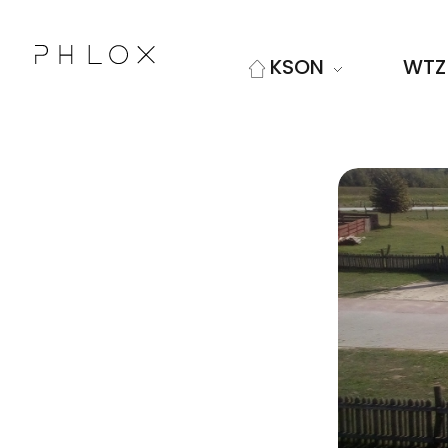
KSON
WTZ
Kolskie Stowarzyszenie Osób Niepełnosprawnych "Sprawni Inaczej"
Kolejna witryna oparta na WordPressie