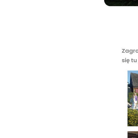
Zagro
się t