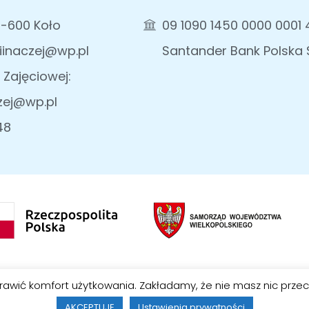
2-600 Koło
09 1090 1450 0000 0001 
iinaczej@wp.pl
Santander Bank Polska S
 Zajęciowej:
zej@wp.pl
48
Wielkopolski Ośrodek Ekonomii Społecznej: woes.pl
prawić komfort użytkowania. Zakładamy, że nie masz nic przec
arzyszenie Osób Niepełnosprawnych "Sprawni Inaczej". Wszystki
AKCEPTUJĘ
Ustawienia prywatności