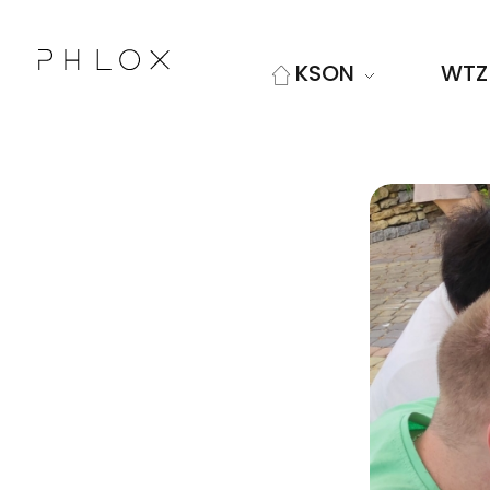
KSON
WTZ
Kolskie Stowarzyszenie Osób Niepełnosprawnych "Sprawni Inaczej"
Kolejna witryna oparta na WordPressie