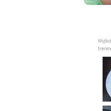
Wyjśc
treni