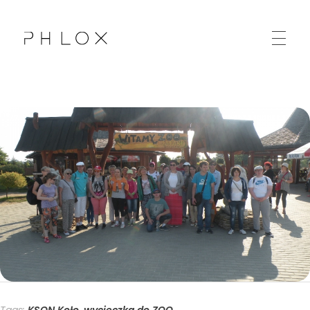
Kolskie Stowarzyszenie Osób Niepełnosprawnych "Sprawni Inaczej"
Kolejna witryna oparta na WordPressie