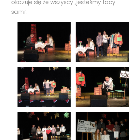
okazuje się że wszyscy „jesteśmy tacy
sami”.