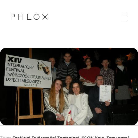
Kolskie Stowarzyszenie Osób Niepełnosprawnych "Sprawni Inaczej"
Kolejna witryna oparta na WordPressie