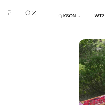
KSON
WTZ
Kolskie Stowarzyszenie Osób Niepełnosprawnych "Sprawni Inaczej"
Kolejna witryna oparta na WordPressie