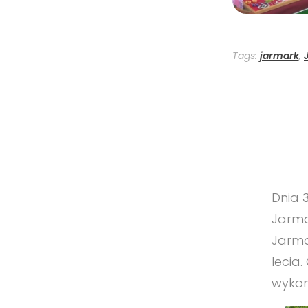
Tags:
jarmark
,
Dnia 
Jarma
Jarma
lecia
wykon