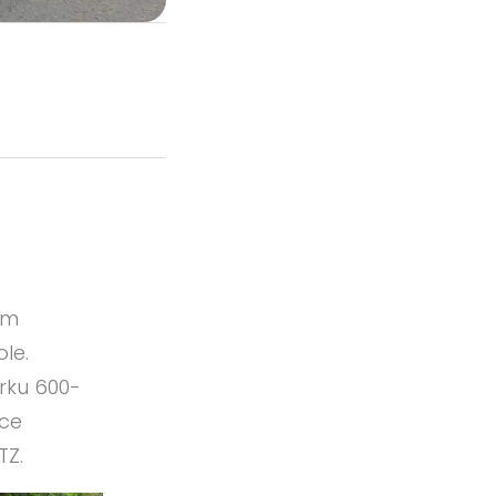
im
le.
rku 600-
ace
TZ.